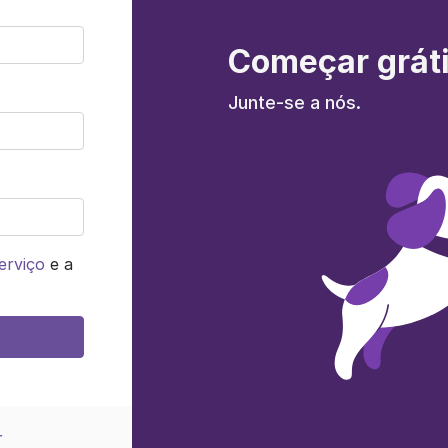
Começar grát
Junte-se a nós.
erviço
e a
r